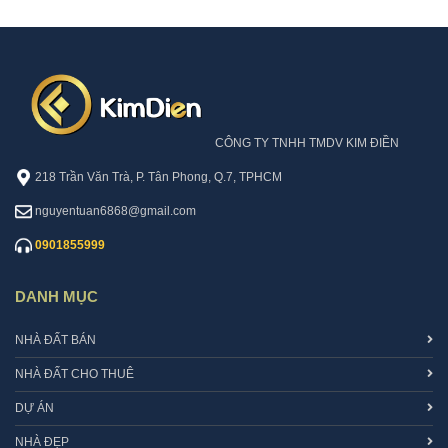
ổ
H
ồ
n
g
CÔNG TY TNHH TMDV KIM ĐIỀN
218 Trần Văn Trà, P. Tân Phong, Q.7, TPHCM
nguyentuan6868@gmail.com
0901855999
DANH MỤC
NHÀ ĐẤT BÁN
NHÀ ĐẤT CHO THUÊ
DỰ ÁN
NHÀ ĐẸP