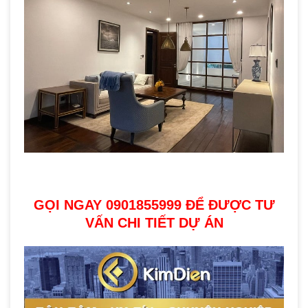
GỌI NGAY 0901855999 ĐỂ ĐƯỢC TƯ
VẤN CHI TIẾT DỰ ÁN