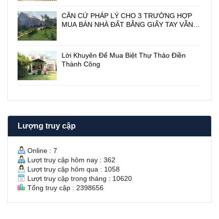
ề
I
CĂN CỨ PHÁP LÝ CHO 3 TRƯỜNG HỢP
n
N
MUA BÁN NHÀ ĐẤT BẰNG GIẤY TAY VẪN
2
H
CÓ HIỆU LỰC PHÁP LUẬT
1
T
6
U
/
Y
Lời Khuyên Để Mua Biệt Thự Thảo Điền
1
Ề
Thành Công
/
N
2
v
N
à
g
Ú
u
T
y
T
ễ
R
Lượng truy cập
n
À
V
Ô
ă
N
Online : 7
n
Lượt truy cập hôm nay : 362
H
Lượt truy cập hôm qua : 1058
ư
Lượt truy cập trong tháng : 10620
ở
Tổng truy cập : 2398656
n
g
S