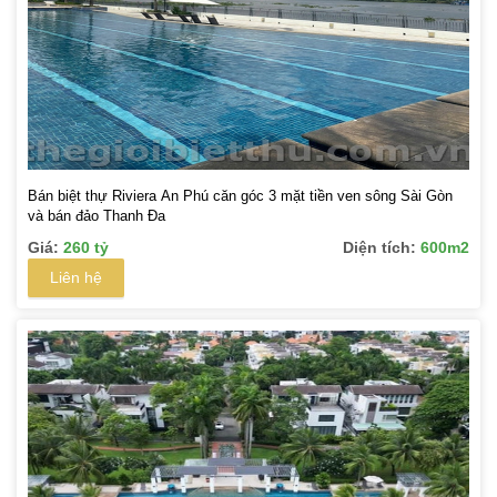
Bán biệt thự Riviera An Phú căn góc 3 mặt tiền ven sông Sài Gòn
và bán đảo Thanh Đa
Giá:
260 tỷ
Diện tích:
600m2
Liên hệ