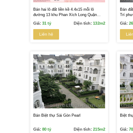
Bán hai lô đất liền kề 4.4x15 mỗi lô
Bán đấ
đường 13 khu Phan Xích Long Quận
Trí ph
Bình Thạnh
Giá:
31 tỷ
Diện tích:
132m2
Giá:
26
Liên hệ
Liê
Bán Biệt thự Sài Gòn Pearl
Biệt th
Giá:
80 tỷ
Diện tích:
215m2
Giá:
70