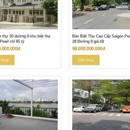
t thự 30 đường 8 khu biệt thự
Bán Biệt Thự Cao Cấp Saigon Pea
Pearl chỉ 85 tỷ
28 Đường 8 giá tốt
0.000.000đ
98.000.000.000đ
 mua
Đặt mua