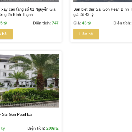
t xây cao tầng số 01 Nguyễn Gia
Bán biệt thự Sài Gòn Pearl Bình 
ường 25 Bình Thạnh
giá tốt 43 tỷ
5 tỷ
Diện tích:
747
Giá:
43 tỷ
Diện tích
n hệ
Liên hệ
ự Sài Gòn Pearl bán
 tỷ
Diện tích:
200m2