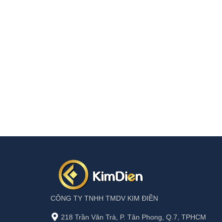
CÔNG TY TNHH TMDV KIM ĐIỀN
218 Trần Văn Trà, P. Tân Phong, Q.7, TPHCM