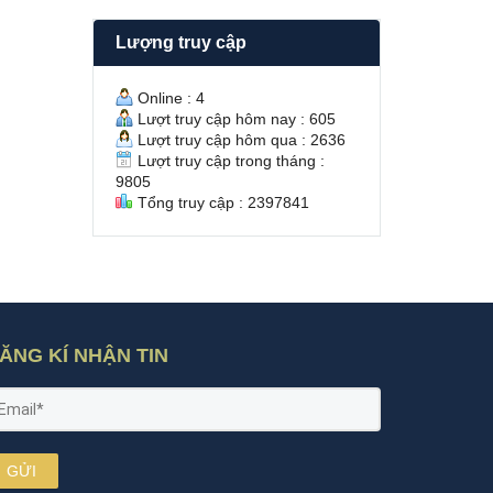
H
/
T
2
Lượng truy cập
U
N
Y
g
Ề
u
Online : 4
N
y
Lượt truy cập hôm nay : 605
v
ễ
Lượt truy cập hôm qua : 2636
à
n
Lượt truy cập trong tháng :
Ú
V
9805
T
ă
Tổng truy cập : 2397841
T
n
R
H
À
ư
Ô
ở
N
n
g
S
ổ
ĂNG KÍ NHẬN TIN
H
ồ
n
g
GỬI