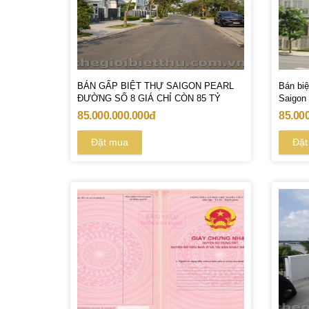
BÁN GẤP BIỆT THỰ SAIGON PEARL
Bán biệ
ĐƯỜNG SỐ 8 GIÁ CHỈ CÒN 85 TỶ
Saigon 
85.000.000.000đ
85.00
Đặt mua
Đặt