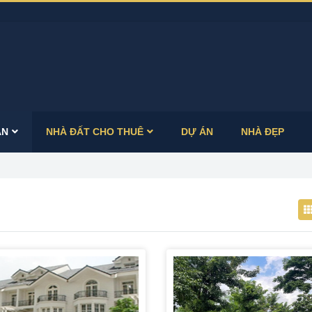
ÁN
NHÀ ĐẤT CHO THUÊ
DỰ ÁN
NHÀ ĐẸP