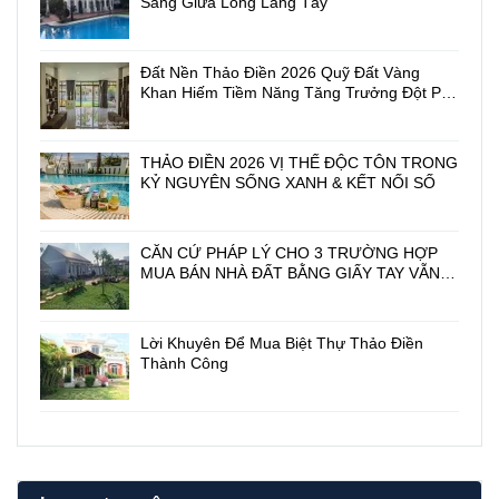
Sang Giữa Lòng Làng Tây
5
O
x
N
2
G
Đất Nền Thảo Điền 2026 Quỹ Đất Vàng
0
1
Khan Hiếm Tiềm Năng Tăng Trưởng Đột Phá
m
3
biệt thự Thảo Điền giá rẻ
2
1
M
D
ặ
I
THẢO ĐIỀN 2026 VỊ THẾ ĐỘC TÔN TRONG
t
Ệ
KỶ NGUYÊN SỐNG XANH & KẾT NỐI SỐ
T
P
i
M
ề
I
CĂN CỨ PHÁP LÝ CHO 3 TRƯỜNG HỢP
n
N
MUA BÁN NHÀ ĐẤT BẰNG GIẤY TAY VẪN
2
H
CÓ HIỆU LỰC PHÁP LUẬT
1
T
6
U
/
Y
Lời Khuyên Để Mua Biệt Thự Thảo Điền
1
Ề
Thành Công
/
N
2
v
N
à
g
Ú
u
T
y
T
ễ
R