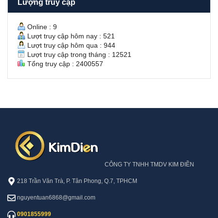
Lượng truy cập
n
À
V
Ô
ă
N
Online : 9
n
Lượt truy cập hôm nay : 521
H
Lượt truy cập hôm qua : 944
ư
Lượt truy cập trong tháng : 12521
ở
Tổng truy cập : 2400557
n
g
S
ổ
H
ồ
n
g
CÔNG TY TNHH TMDV KIM ĐIỀN
218 Trần Văn Trà, P. Tân Phong, Q.7, TPHCM
nguyentuan6868@gmail.com
0901855999