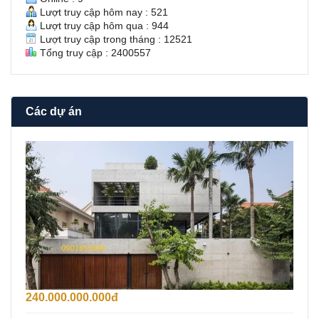
Lượt truy cập hôm nay : 521
Lượt truy cập hôm qua : 944
Lượt truy cập trong tháng : 12521
Tổng truy cập : 2400557
Các dự án
B
á
n
B
i
ệ
t
T
h
ự
F
i
240.000.000.000đ
d
e