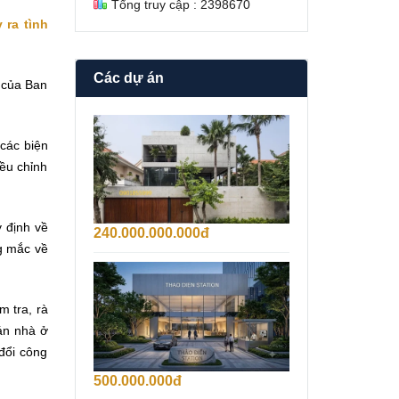
Tổng truy cập : 2398670
 ra tình
Các dự án
 của Ban
B
á
 các biện
n
iều chỉnh
B
i
ệ
t
y định về
240.000.000.000đ
T
ng mắc về
h
ự
C
F
H
i
O
m tra, rà
d
T
 án nhà ở
e
H
c
U
đổi công
o
Ê
T
500.000.000đ
T
h
Ò