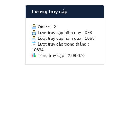
H
/
T
2
Lượng truy cập
U
N
Y
g
Ề
u
Online : 2
N
y
Lượt truy cập hôm nay : 376
v
ễ
Lượt truy cập hôm qua : 1058
à
n
Lượt truy cập trong tháng :
Ú
V
10634
T
ă
Tổng truy cập : 2398670
T
n
R
H
À
ư
Ô
ở
N
n
g
S
ổ
H
ồ
n
g