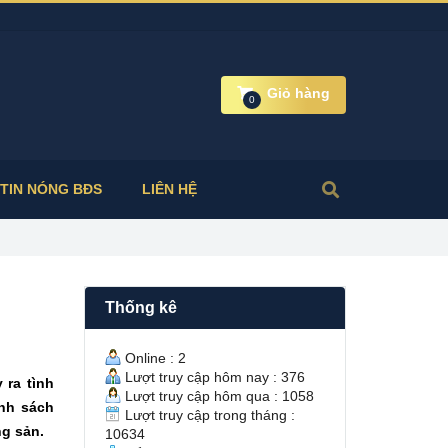
Giỏ hàng
0
TIN NÓNG BĐS
LIÊN HỆ
Thống kê
Online : 2
Lượt truy cập hôm nay : 376
 ra tình
Lượt truy cập hôm qua : 1058
ính sách
Lượt truy cập trong tháng :
ng sản.
10634