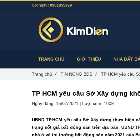
Gọi ngay :
0901855999
TRANG CHỦ
GIỚI THIỆU
NHÀ ĐẤT B
Trang chủ
/
TIN NÓNG BĐS
/
TP HCM yêu cầu Sở 
TP HCM yêu cầu Sở Xây dựng không
Ngày đăng:
15/07/2021 |
Lượt xem:
1009
UBND TP.HCM yêu cầu Sở Xây dựng thực hiện các 
trạng sốt giá bất động sản trên địa bàn. UBND T
nhà ở và thị trường bất động sản năm 2021 của B