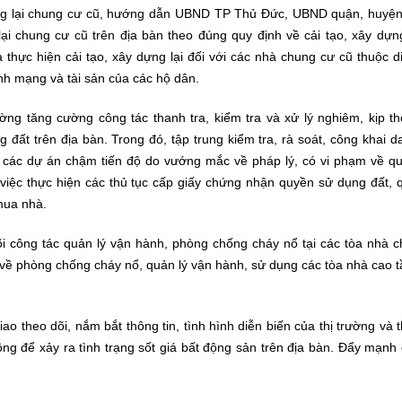
dựng lại chung cư cũ, hướng dẫn UBND TP Thủ Đức, UBND quận, huyện
lại chung cư cũ trên địa bàn theo đúng quy định về cải tạo, xây dựn
và thực hiện cải tạo, xây dựng lại đối với các nhà chung cư cũ thuộc 
ính mạng và tài sản của các hộ dân.
 tăng cường công tác thanh tra, kiểm tra và xử lý nghiêm, kịp thờ
 đất trên địa bàn. Trong đó, tập trung kiểm tra, rà soát, công khai 
 các dự án chậm tiến độ do vướng mắc về pháp lý, có vi phạm về qu
 việc thực hiện các thủ tục cấp giấy chứng nhận quyền sử dụng đất, 
mua nhà.
công tác quản lý vận hành, phòng chống cháy nổ tại các tòa nhà c
 về phòng chống cháy nổ, quản lý vận hành, sử dụng các tòa nhà cao 
theo dõi, nắm bắt thông tin, tình hình diễn biến của thị trường và 
hông để xảy ra tình trạng sốt giá bất động sản trên địa bàn. Đẩy mạnh