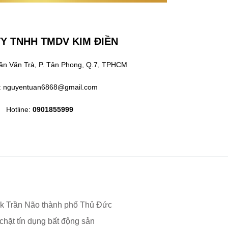
Y TNHH TMDV KIM ĐIỀN
Trần Văn Trà, P. Tân Phong, Q.7, TPHCM
l: nguyentuan6868@gmail.com
Hotline:
0901855999
ark Trần Não thành phố Thủ Đức
hặt tín dụng bất động sản