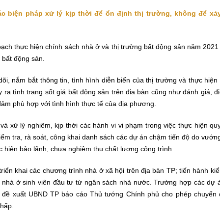
biện pháp xử lý kịp thời để ổn định thị trường, không để xảy
oạch thực hiện chính sách nhà ở và thị trường bất động sản năm 2021
 bất động sản.
 nắm bắt thông tin, tình hình diễn biến của thị trường và thực hiện
y ra tình trạng sốt giá bất động sản trên địa bàn cũng như đánh giá, đ
đảm phù hợp với tình hình thực tế của địa phương.
và xử lý nghiêm, kịp thời các hành vi vi phạm trong việc thực hiện qu
kiểm tra, rà soát, công khai danh sách các dự án chậm tiến độ do vướ
c hiện bảo lãnh, chưa nghiệm thu chất lượng công trình.
n khai các chương trình nhà ở xã hội trên địa bàn TP; tiến hành kiể
 án nhà ở sinh viên đầu tư từ ngân sách nhà nước. Trường hợp các dự
cáo, đề xuất UBND TP báo cáo Thủ tướng Chính phủ cho phép chuyển 
thấp.