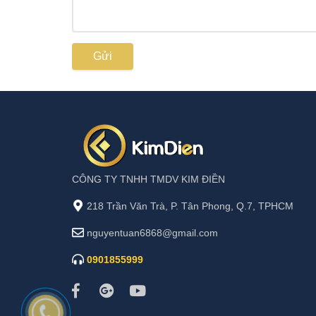
Gửi
CÔNG TY TNHH TMDV KIM ĐIỀN
218 Trần Văn Trà, P. Tân Phong, Q.7, TPHCM
nguyentuan6868@gmail.com
0901855999