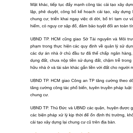
Mặt khác, tiếp tục đẩy mạnh công tác cải tạo xây 
lập, phê duyệt, công bố kế hoạch cải tạo, xây dựng 
chung cư; triển khai ngay việc di dời, bố trí tạm cư 
hiểm, có nguy cơ sập đổ, đảm bảo tuyệt đối an toàn t
UBND TP. HCM cũng giao Sở Tài nguyên và Môi trường
phạm trong thực hiện các quy định về quản lý sử dụng
các dự án nhà ở chủ đầu tư đã thế chấp ngân hàng,
dụng đất, chưa nộp tiền sử dụng đất, chậm trễ trong
hữu nhà ở và tài sản khác gắn liền với đất cho người 
UBND TP. HCM giao Công an TP tăng cường theo dõi 
tăng cường công tác phổ biến, tuyên truyền pháp luật
chung cư.
UBND TP. Thủ Đức và UBND các quận, huyện được giao 
các biện pháp xử lý kịp thời để ổn định thị trường, k
cải tạo xây dựng lại chung cư cũ trên địa bàn.