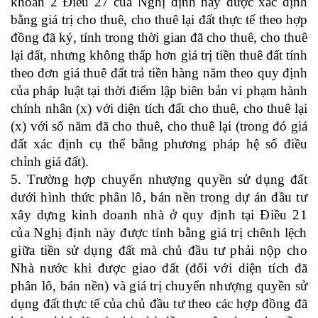
khoản 2 Điều 27
của Nghị định
này
được xác định
bằng giá trị cho thuê, cho thuê lại đất
thực tế theo hợp
đồng đã ký, tính trong thời gian đã
cho thuê, cho thuê
lại đất
, nhưng không thấp hơn giá trị tiền thuê đất tính
theo đơn giá thuê đất trả tiền hàng năm theo quy định
của pháp luật
tại thời điểm
lập biên bản vi phạm hành
chính nhân (x) với diện tích đất cho thuê, cho thuê lại
(x) với số năm đã cho thuê, cho thuê lại (trong đó giá
đất xác định cụ thể bằng phương pháp hệ số điều
chỉnh giá đất).
5.
Trường hợp chuyển nhượng quyền sử dụng đất
dưới hình thức phân lô, bán nền trong dự án đầu tư
xây dựng kinh doanh nhà ở quy định tại Điều
21
của Nghị định
này
được tính bằng giá trị ch
ê
nh lệch
giữa tiền sử dụng đất
mà chủ đầu tư phải nộp cho
Nhà nước khi
được giao đất
(đối với diện tích
đã
phân lô, bán nền)
và giá trị chuyển nhượng quyền sử
dụng đất
thực tế của chủ đầu tư
theo
các
hợp đồng
đã