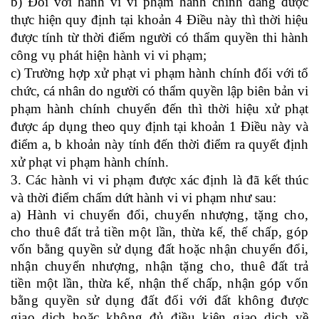
b) Đối với hành vi vi phạm hành chính đang được
thực hiện quy định tại khoản 4 Điều này thì thời hiệu
được tính từ thời điểm
người có thẩm quyền thi hành
công vụ
phát hiện hành vi vi phạm;
c) Trường hợp xử phạt vi phạm hành chính đối với tổ
chức, cá nhân do
người
có thẩm quyền
lập biên bản vi
phạm hành chính
chuy
ể
n đến thì thời hiệu xử phạt
được áp dụng theo quy định tại khoản 1
Điều này
và
điểm
a,
b
k
hoản
này tính đến thời điểm ra quyết định
xử phạt vi phạm hành chính
.
3.
Các hành vi
vi phạm
được xác định là đã
kết thúc
và
thời điểm chấm dứt hành vi vi phạm
như sau:
a) Hành vi chuyển đổi
, chuyển nhượng, tặng cho,
cho thuê đất trả tiền một lần, thừa kế, thế chấp, góp
vốn bằng quyền sử dụng đất hoặc nhận chuyển đổi,
nhận chuyển nhượng, nhận tặng cho, thuê đất trả
tiền một lần, thừa kế, nhận thế chấp, nhận góp vốn
bằng quyền sử dụng đất đối với đất không được
giao dịch hoặc không đủ điều kiện giao dịch về