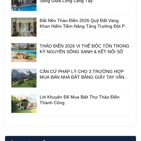
Sang Giữa Lòng Làng Tây
5
O
x
N
2
G
Đất Nền Thảo Điền 2026 Quỹ Đất Vàng
0
1
Khan Hiếm Tiềm Năng Tăng Trưởng Đột Phá
m
3
biệt thự Thảo Điền giá rẻ
2
1
M
D
ặ
I
THẢO ĐIỀN 2026 VỊ THẾ ĐỘC TÔN TRONG
t
Ệ
KỶ NGUYÊN SỐNG XANH & KẾT NỐI SỐ
T
P
i
M
ề
I
CĂN CỨ PHÁP LÝ CHO 3 TRƯỜNG HỢP
n
N
MUA BÁN NHÀ ĐẤT BẰNG GIẤY TAY VẪN
2
H
CÓ HIỆU LỰC PHÁP LUẬT
1
T
6
U
/
Y
Lời Khuyên Để Mua Biệt Thự Thảo Điền
1
Ề
Thành Công
/
N
2
v
N
à
g
Ú
u
T
y
T
ễ
R