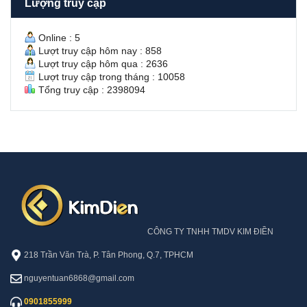
Lượng truy cập
n
À
V
Ô
ă
N
Online : 5
n
Lượt truy cập hôm nay : 858
H
Lượt truy cập hôm qua : 2636
ư
Lượt truy cập trong tháng : 10058
ở
Tổng truy cập : 2398094
n
g
S
ổ
H
ồ
n
g
CÔNG TY TNHH TMDV KIM ĐIỀN
218 Trần Văn Trà, P. Tân Phong, Q.7, TPHCM
nguyentuan6868@gmail.com
0901855999