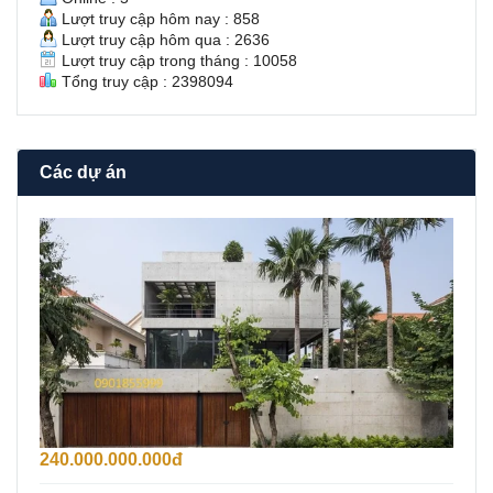
Lượt truy cập hôm nay : 858
Lượt truy cập hôm qua : 2636
Lượt truy cập trong tháng : 10058
Tổng truy cập : 2398094
Các dự án
B
á
n
B
i
ệ
t
T
h
ự
F
i
240.000.000.000đ
d
e