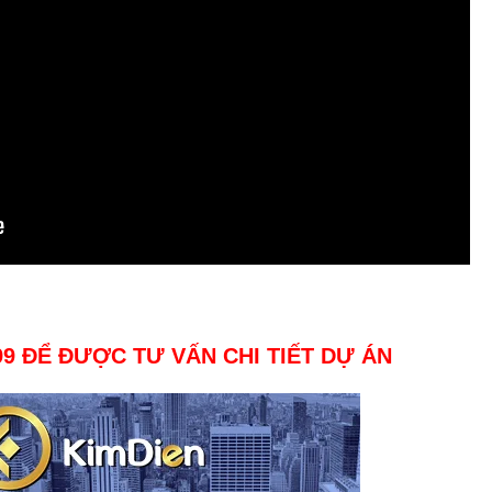
99 ĐỂ ĐƯỢC TƯ VẤN CHI TIẾT DỰ ÁN