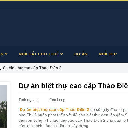
ÁN
NHÀ ĐẤT CHO THUÊ
DỰ ÁN
NHÀ ĐẸP
ự án biệt thự cao cấp Thảo Điền 2
Dự án biệt thự cao cấp Thảo Điề
Tình trạng :
Còn hàng
Dự án biệt thự cao cấp Thảo Điền 2
do công ty đầu tư phá
nhà Phú Nhuận phát triển với 43 căn biệt thự đơn lập gồm 9
thự ven sông. Khu biệt thự cao cấp Thảo Điền 2 chủ đầu tư 
còn lại khách hàng tự đầu tư xây dựng.