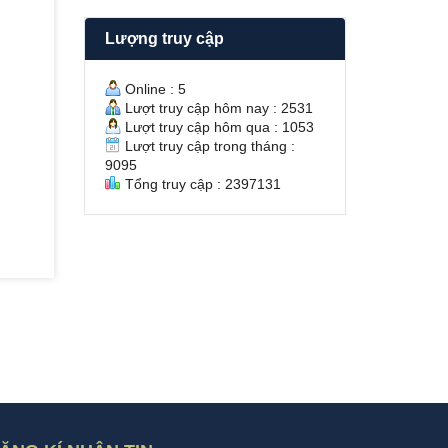
H
/
T
2
Lượng truy cập
U
N
Y
g
Ề
u
Online : 5
N
y
Lượt truy cập hôm nay : 2531
v
ễ
Lượt truy cập hôm qua : 1053
à
n
Lượt truy cập trong tháng :
Ú
V
9095
T
ă
Tổng truy cập : 2397131
T
n
R
H
À
ư
Ô
ở
N
n
g
S
ổ
H
ồ
n
g