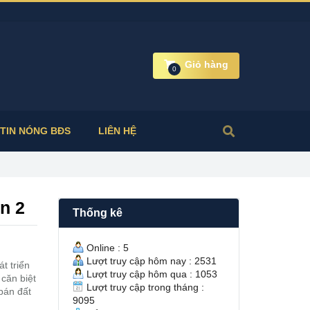
Giỏ hàng
0
TIN NÓNG BĐS
LIÊN HỆ
n 2
Thống kê
Online : 5
Lượt truy cập hôm nay : 2531
t triển
Lượt truy cập hôm qua : 1053
 căn biệt
Lượt truy cập trong tháng :
bán đất
9095