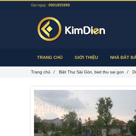
Gọi ngay :
0901855999
TRANG CHỦ
GIỚI THIỆU
NHÀ ĐẤT B
Trang chủ
/
Biệt Thự Sài Gòn, biet thu sai gon
/
D