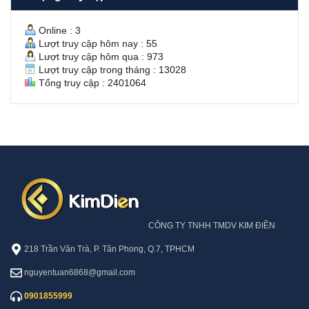
n
À
V
Ô
ă
N
Online : 3
n
Lượt truy cập hôm nay : 55
H
Lượt truy cập hôm qua : 973
ư
Lượt truy cập trong tháng : 13028
ở
Tổng truy cập : 2401064
n
g
S
ổ
H
ồ
n
g
CÔNG TY TNHH TMDV KIM ĐIỀN
218 Trần Văn Trà, P. Tân Phong, Q.7, TPHCM
nguyentuan6868@gmail.com
0901855999