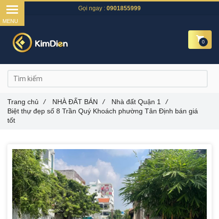
Gọi ngay :
0901855999
0
Trang chủ
/
NHÀ ĐẤT BÁN
/
Nhà đất Quận 1
/
Biệt thự đẹp số 8 Trần Quý Khoách phường Tân Định bán giá
tốt