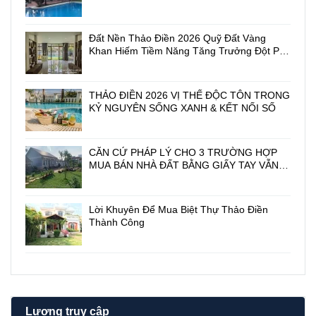
5
O
x
N
2
G
Đất Nền Thảo Điền 2026 Quỹ Đất Vàng
0
1
Khan Hiếm Tiềm Năng Tăng Trưởng Đột Phá
m
3
biệt thự Thảo Điền giá rẻ
2
1
M
D
ặ
I
THẢO ĐIỀN 2026 VỊ THẾ ĐỘC TÔN TRONG
t
Ệ
KỶ NGUYÊN SỐNG XANH & KẾT NỐI SỐ
T
P
i
M
ề
I
CĂN CỨ PHÁP LÝ CHO 3 TRƯỜNG HỢP
n
N
MUA BÁN NHÀ ĐẤT BẰNG GIẤY TAY VẪN
2
H
CÓ HIỆU LỰC PHÁP LUẬT
1
T
6
U
/
Y
Lời Khuyên Để Mua Biệt Thự Thảo Điền
1
Ề
Thành Công
/
N
2
v
N
à
g
Ú
u
T
y
T
ễ
R
Lượng truy cập