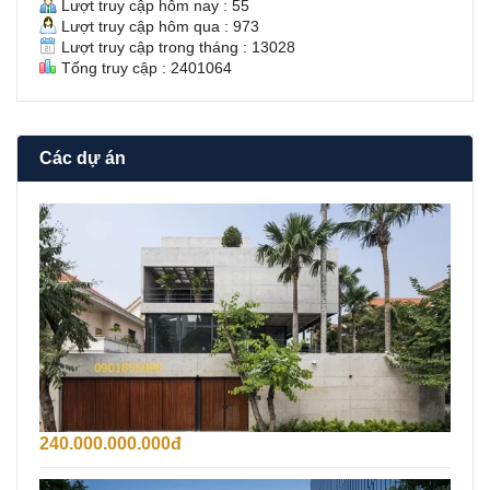
Lượt truy cập hôm nay : 55
Lượt truy cập hôm qua : 973
Lượt truy cập trong tháng : 13028
Tổng truy cập : 2401064
Các dự án
B
á
n
B
i
ệ
t
T
h
ự
F
i
240.000.000.000đ
d
e
C
c