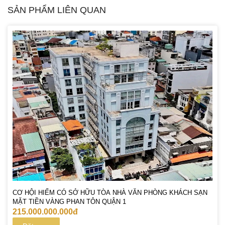
SẢN PHẨM LIÊN QUAN
CƠ HỘI HIẾM CÓ SỞ HỮU TÒA NHÀ VĂN PHÒNG KHÁCH SẠN
MẶT TIỀN VÀNG PHAN TÔN QUẬN 1
215.000.000.000đ